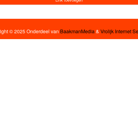
ight © 2025 Onderdeel van
BaakmanMedia
&
Vrolijk Internet S