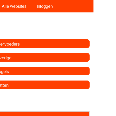
Alle websites
Inloggen
iervoeders
verige
ogels
atten