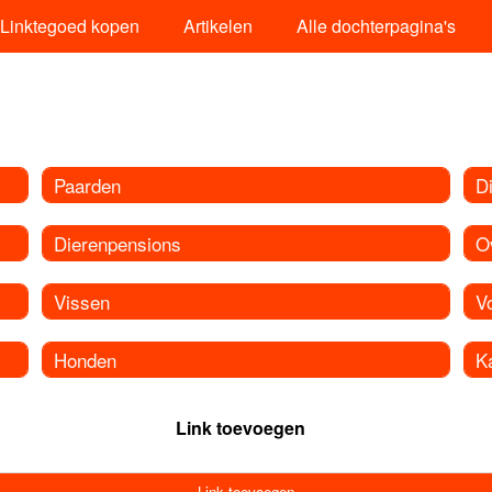
Linktegoed kopen
Artikelen
Alle dochterpagina's
Paarden
D
Dierenpensions
O
Vissen
V
Honden
K
Link toevoegen
Link toevoegen